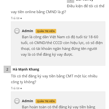
Điều kiện để tôi có thể
vay tiền online bằng CMND là gì?
Trả lời
●
Admin
QUẢN TRỊ VIÊN
Bạn là công dân Việt Nam có độ tuổi từ 18-60
tuổi, có CMND/thẻ CCCD còn hiệu lực, có số điện
thoại, có tài khoản ngân hàng đứng tên người
vay là có thể đăng ký vay được.
2
Hà Mạnh Khang
Tôi có thể đăng ký vay tiền bằng CMT một lúc nhiều
công ty không?
Trả lời
●
Admin
QUẢN TRỊ VIÊN
Bạn hoàn toàn có thể đăng ký vay tiền bằng