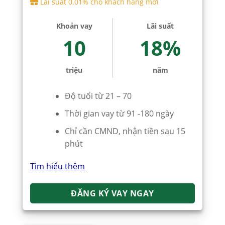
Lãi suất 0.01% cho khách hàng mới
Khoản vay
Lãi suất
10
18%
triệu
năm
Độ tuổi từ 21 – 70
Thời gian vay từ 91 -180 ngày
Chỉ cần CMND, nhận tiền sau 15
phút
Tìm hiểu thêm
ĐĂNG KÝ VAY NGAY