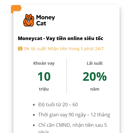
Moneycat - Vay tiền online siêu tốc
0% lãi suất! Nhận tiền trong 5 phút 24/7
Khoản vay
Lãi suất
10
20%
triệu
năm
Độ tuổi từ 20 – 60
Thời gian vay 90 ngày – 12 tháng
Chỉ cần CMND, nhận tiền sau 5
phút