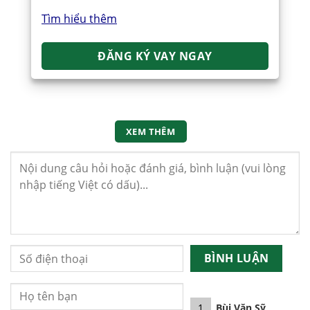
Tìm hiểu thêm
ĐĂNG KÝ VAY NGAY
XEM THÊM
1
Bùi Văn Sỹ