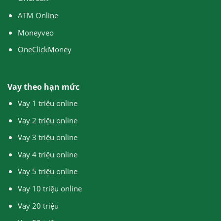
ATM Online
Moneyveo
OneClickMoney
Vay theo hạn mức
Vay 1 triệu online
Vay 2 triệu online
Vay 3 triệu online
Vay 4 triệu online
Vay 5 triệu online
Vay 10 triệu online
Vay 20 triệu