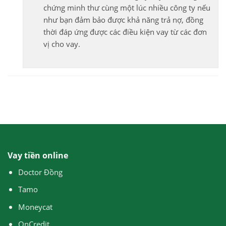
chứng minh thư cùng một lúc nhiều công ty nếu
như bạn đảm bảo được khả năng trả nợ, đồng
thời đáp ứng được các điều kiện vay từ các đơn
vị cho vay.
Vay tiền online
Doctor Đồng
Tamo
Moneycat
OnCredit