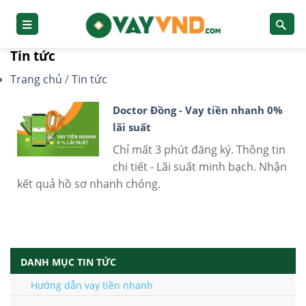
Skip
to
content
Tin tức
Trang chủ
/
Tin tức
Doctor Đồng - Vay tiền nhanh 0%
lãi suất
Chỉ mất 3 phút đăng ký. Thông tin
chi tiết - Lãi suất minh bạch. Nhận
kết quả hồ sơ nhanh chóng.
DANH MỤC TIN TỨC
Hướng dẫn vay tiền nhanh