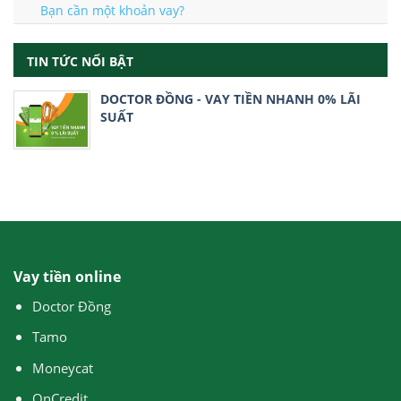
Bạn cần một khoản vay?
TIN TỨC NỔI BẬT
DOCTOR ĐỒNG - VAY TIỀN NHANH 0% LÃI
SUẤT
Vay tiền online
Doctor Đồng
Tamo
Moneycat
OnCredit